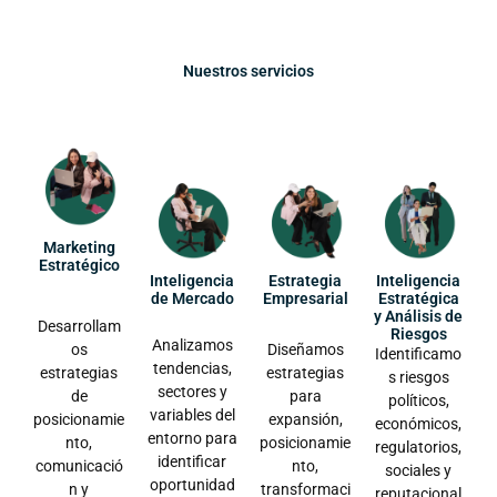
Nuestros servicios
Marketing
Estratégico
Inteligencia
Estrategia
Inteligencia
de Mercado
Empresarial
Estratégica
y Análisis de
Desarrollam
Riesgos
Analizamos
os
Diseñamos
Identificamo
tendencias,
estrategias
estrategias
s riesgos
sectores y
de
para
políticos,
variables del
posicionamie
expansión,
económicos,
entorno para
nto,
posicionamie
regulatorios,
identificar
comunicació
nto,
sociales y
oportunidad
n y
transformaci
reputacional