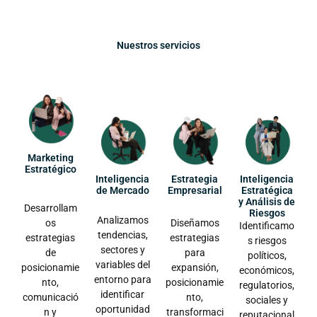
Nuestros servicios
Marketing
Estratégico
Inteligencia
Estrategia
Inteligencia
de Mercado
Empresarial
Estratégica
y Análisis de
Desarrollam
Riesgos
Analizamos
os
Diseñamos
Identificamo
tendencias,
estrategias
estrategias
s riesgos
sectores y
de
para
políticos,
variables del
posicionamie
expansión,
económicos,
entorno para
nto,
posicionamie
regulatorios,
identificar
comunicació
nto,
sociales y
oportunidad
n y
transformaci
reputacional