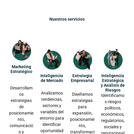
Nuestros servicios
Marketing
Estratégico
Inteligencia
Estrategia
Inteligencia
de Mercado
Empresarial
Estratégica
y Análisis de
Desarrollam
Riesgos
Analizamos
os
Diseñamos
Identificamo
tendencias,
estrategias
estrategias
s riesgos
sectores y
de
para
políticos,
variables del
posicionamie
expansión,
económicos,
entorno para
nto,
posicionamie
regulatorios,
identificar
comunicació
nto,
sociales y
oportunidad
n y
transformaci
reputacional