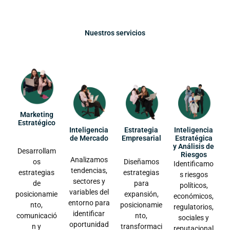
Nuestros servicios
Marketing
Estratégico
Inteligencia
Estrategia
Inteligencia
de Mercado
Empresarial
Estratégica
y Análisis de
Desarrollam
Riesgos
Analizamos
os
Diseñamos
Identificamo
tendencias,
estrategias
estrategias
s riesgos
sectores y
de
para
políticos,
variables del
posicionamie
expansión,
económicos,
entorno para
nto,
posicionamie
regulatorios,
identificar
comunicació
nto,
sociales y
oportunidad
n y
transformaci
reputacional