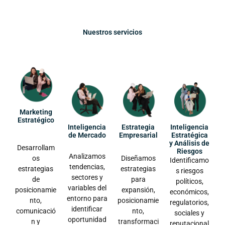
Nuestros servicios
Marketing
Estratégico
Inteligencia
Estrategia
Inteligencia
de Mercado
Empresarial
Estratégica
y Análisis de
Desarrollam
Riesgos
Analizamos
os
Diseñamos
Identificamo
tendencias,
estrategias
estrategias
s riesgos
sectores y
de
para
políticos,
variables del
posicionamie
expansión,
económicos,
entorno para
nto,
posicionamie
regulatorios,
identificar
comunicació
nto,
sociales y
oportunidad
n y
transformaci
reputacional