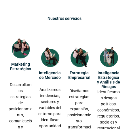
Nuestros servicios
Marketing
Estratégico
Inteligencia
Estrategia
Inteligencia
de Mercado
Empresarial
Estratégica
y Análisis de
Desarrollam
Riesgos
Analizamos
os
Diseñamos
Identificamo
tendencias,
estrategias
estrategias
s riesgos
sectores y
de
para
políticos,
variables del
posicionamie
expansión,
económicos,
entorno para
nto,
posicionamie
regulatorios,
identificar
comunicació
nto,
sociales y
oportunidad
n y
transformaci
reputacional