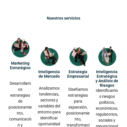
Nuestros servicios
Marketing
Estratégico
Inteligencia
Estrategia
Inteligencia
de Mercado
Empresarial
Estratégica
y Análisis de
Desarrollam
Riesgos
Analizamos
os
Diseñamos
Identificamo
tendencias,
estrategias
estrategias
s riesgos
sectores y
de
para
políticos,
variables del
posicionamie
expansión,
económicos,
entorno para
nto,
posicionamie
regulatorios,
identificar
comunicació
nto,
sociales y
oportunidad
n y
transformaci
reputacional