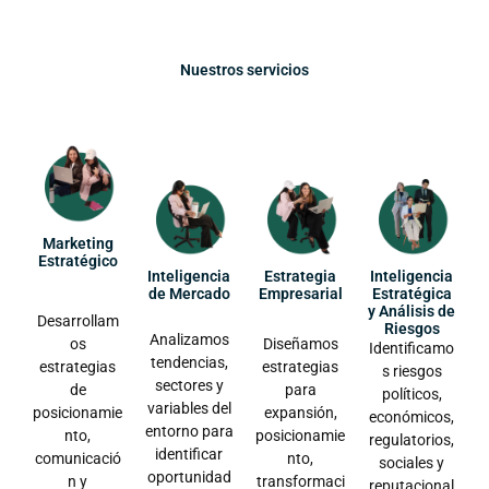
Nuestros servicios
Marketing
Estratégico
Inteligencia
Estrategia
Inteligencia
de Mercado
Empresarial
Estratégica
y Análisis de
Desarrollam
Riesgos
Analizamos
os
Diseñamos
Identificamo
tendencias,
estrategias
estrategias
s riesgos
sectores y
de
para
políticos,
variables del
posicionamie
expansión,
económicos,
entorno para
nto,
posicionamie
regulatorios,
identificar
comunicació
nto,
sociales y
oportunidad
n y
transformaci
reputacional