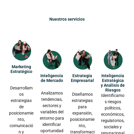
Nuestros servicios
Marketing
Estratégico
Inteligencia
Estrategia
Inteligencia
de Mercado
Empresarial
Estratégica
y Análisis de
Desarrollam
Riesgos
Analizamos
os
Diseñamos
Identificamo
tendencias,
estrategias
estrategias
s riesgos
sectores y
de
para
políticos,
variables del
posicionamie
expansión,
económicos,
entorno para
nto,
posicionamie
regulatorios,
identificar
comunicació
nto,
sociales y
oportunidad
n y
transformaci
reputacional