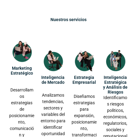
Nuestros servicios
Marketing
Estratégico
Inteligencia
Estrategia
Inteligencia
de Mercado
Empresarial
Estratégica
y Análisis de
Desarrollam
Riesgos
Analizamos
os
Diseñamos
Identificamo
tendencias,
estrategias
estrategias
s riesgos
sectores y
de
para
políticos,
variables del
posicionamie
expansión,
económicos,
entorno para
nto,
posicionamie
regulatorios,
identificar
comunicació
nto,
sociales y
oportunidad
n y
transformaci
reputacional