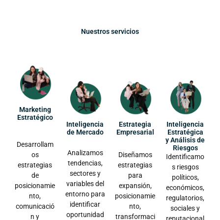
Nuestros servicios
Marketing
Estratégico
Inteligencia
Estrategia
Inteligencia
de Mercado
Empresarial
Estratégica
y Análisis de
Desarrollam
Riesgos
Analizamos
os
Diseñamos
Identificamo
tendencias,
estrategias
estrategias
s riesgos
sectores y
de
para
políticos,
variables del
posicionamie
expansión,
económicos,
entorno para
nto,
posicionamie
regulatorios,
identificar
comunicació
nto,
sociales y
oportunidad
n y
transformaci
reputacional