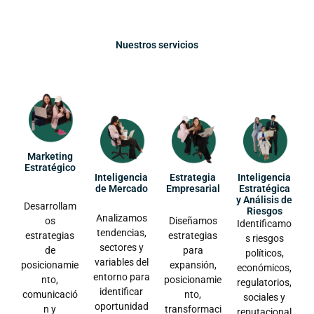
Nuestros servicios
Marketing
Estratégico
Inteligencia
Estrategia
Inteligencia
de Mercado
Empresarial
Estratégica
y Análisis de
Desarrollam
Riesgos
Analizamos
os
Diseñamos
Identificamo
tendencias,
estrategias
estrategias
s riesgos
sectores y
de
para
políticos,
variables del
posicionamie
expansión,
económicos,
entorno para
nto,
posicionamie
regulatorios,
identificar
comunicació
nto,
sociales y
oportunidad
n y
transformaci
reputacional