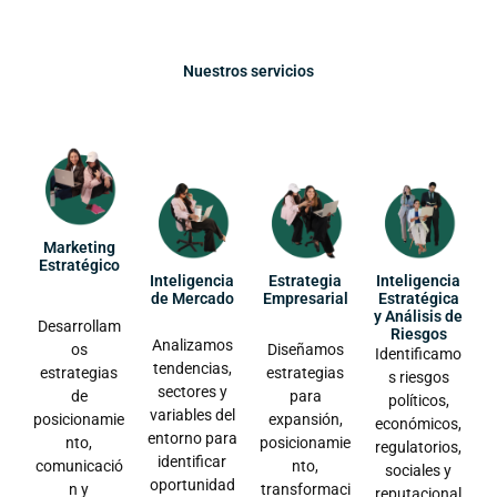
Nuestros servicios
Marketing
Estratégico
Inteligencia
Estrategia
Inteligencia
de Mercado
Empresarial
Estratégica
y Análisis de
Desarrollam
Riesgos
Analizamos
os
Diseñamos
Identificamo
tendencias,
estrategias
estrategias
s riesgos
sectores y
de
para
políticos,
variables del
posicionamie
expansión,
económicos,
entorno para
nto,
posicionamie
regulatorios,
identificar
comunicació
nto,
sociales y
oportunidad
n y
transformaci
reputacional