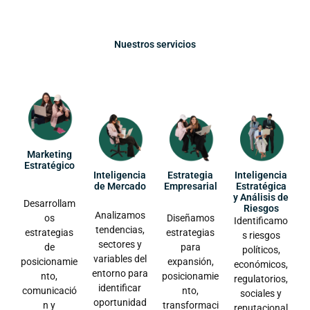
Nuestros servicios
Marketing
Estratégico
Inteligencia
Estrategia
Inteligencia
de Mercado
Empresarial
Estratégica
y Análisis de
Desarrollam
Riesgos
Analizamos
os
Diseñamos
Identificamo
tendencias,
estrategias
estrategias
s riesgos
sectores y
de
para
políticos,
variables del
posicionamie
expansión,
económicos,
entorno para
nto,
posicionamie
regulatorios,
identificar
comunicació
nto,
sociales y
oportunidad
n y
transformaci
reputacional