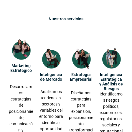
Nuestros servicios
Marketing
Estratégico
Inteligencia
Estrategia
Inteligencia
de Mercado
Empresarial
Estratégica
y Análisis de
Desarrollam
Riesgos
Analizamos
os
Diseñamos
Identificamo
tendencias,
estrategias
estrategias
s riesgos
sectores y
de
para
políticos,
variables del
posicionamie
expansión,
económicos,
entorno para
nto,
posicionamie
regulatorios,
identificar
comunicació
nto,
sociales y
oportunidad
n y
transformaci
reputacional