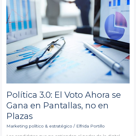
Gana
en
Pantallas,
no
en
Plazas
Política 3.0: El Voto Ahora se
Gana en Pantallas, no en
Plazas
Marketing político & estratégico
/
Elfrida Portillo