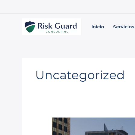
Skip
to
content
Inicio
Servicios
Uncategorized
Evento
copa