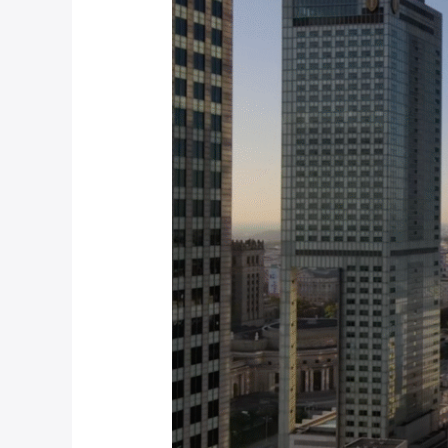
del
mundo