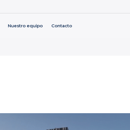
Nuestro equipo
Contacto