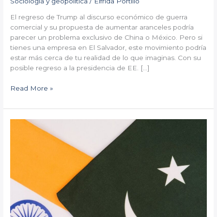
Sociología y geopolítica
/
Elfrida Portillo
El regreso de Trump al discurso económico de guerra
comercial y su propuesta de aumentar aranceles podría
parecer un problema exclusivo de China o México. Pero si
tienes una empresa en El Salvador, este movimiento podría
estar más cerca de tu realidad de lo que imaginas. Con su
posible regreso a la presidencia de EE. […]
Read More »
India
vs.
Pakistán:
¿Un
Conflicto
Lejano?
No
para
las
Empresas